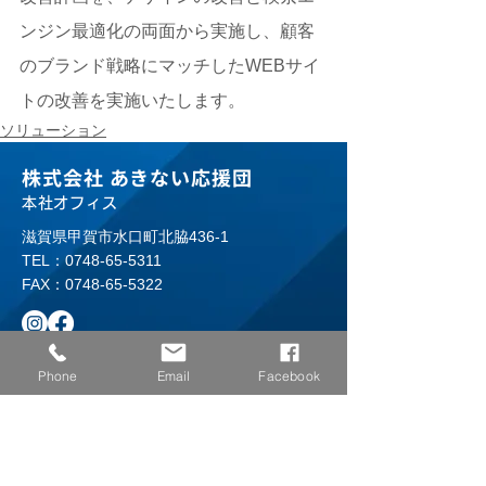
ンジン最適化の両面から実施し、顧客
のブランド戦略にマッチしたWEBサイ
トの改善を実施いたします。
ソリューション
株式会社 あきない応援団
本社オフィス
滋賀県甲賀市水口町北脇436-1
TEL：
0748-65-5311
FAX：0748-65-5322
Phone
Email
Facebook
ホーム
事業案内
ソリューション事例
​クリエイティブ事例
＞ペーパーツール